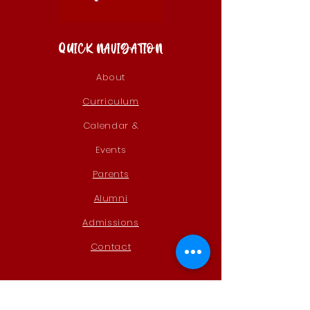
QUICK NAVIGATION
About
Curriculum
Calendar &
Events
Parents
Alumni
Admissions
Contact
STAY CONNECTED